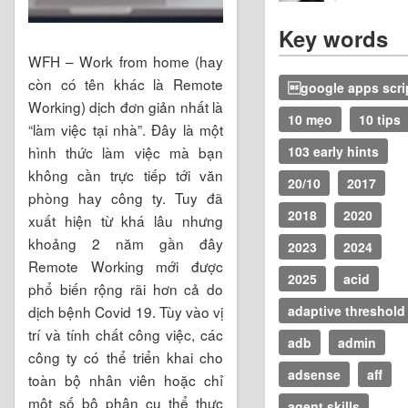
Key words
WFH – Work from home (hay
còn có tên khác là Remote
google apps scri
Working) dịch đơn giản nhất là
10 mẹo
10 tips
“làm việc tại nhà”. Đây là một
hình thức làm việc mà bạn
103 early hints
không cần trực tiếp tới văn
20/10
2017
phòng hay công ty. Tuy đã
2018
2020
xuất hiện từ khá lâu nhưng
khoảng 2 năm gần đây
2023
2024
Remote Working mới được
2025
acid
phổ biến rộng rãi hơn cả do
dịch bệnh Covid 19. Tùy vào vị
adaptive threshold
trí và tính chất công việc, các
adb
admin
công ty có thể triển khai cho
adsense
aff
toàn bộ nhân viên hoặc chỉ
một số bộ phận cụ thể thực
agent skills