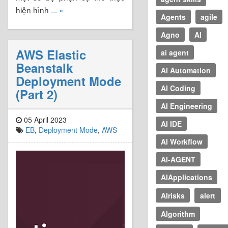
hiện hình
... »
Agents
agile
Agno
AI
AWS Elastic
ai agent
Beanstalk
AI Automation
Deployment Mode
AI Coding
(Part 2)
AI Engineering
05 April 2023
AI IDE
EB
,
Deployment Mode
,
AWS
AI Workflow
AI-AGENT
AIApplications
AIrisks
alert
Algorithm