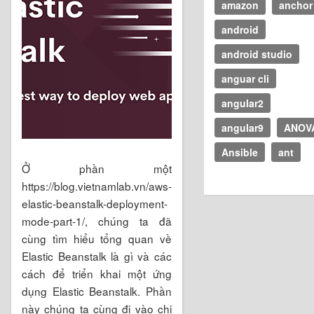
amazon
anchor
android
android studio
anguar cli
angular2
angular9
ANOV
Ansible
ant
Ở phần một
https://blog.vietnamlab.vn/aws-
elastic-beanstalk-deployment-
mode-part-1/, chúng ta đã
cùng tìm hiểu tổng quan về
Elastic Beanstalk là gì và các
cách để triển khai một ứng
dụng Elastic Beanstalk. Phần
này chúng ta cùng đi vào chi