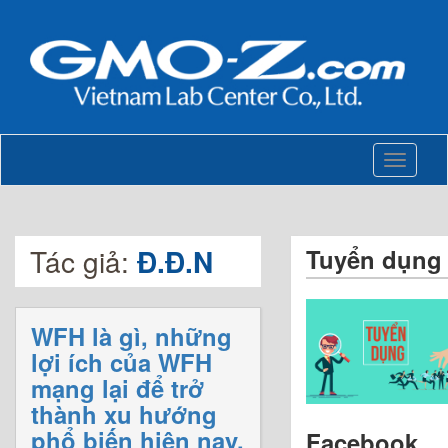
Toggle
navigati
Tác giả:
Đ.Đ.N
Tuyển dụng
WFH là gì, những
lợi ích của WFH
mạng lại để trở
thành xu hướng
phổ biến hiện nay.
Facebook