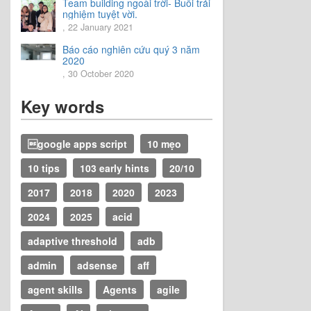
Team building ngoài trời- Buổi trải
nghiệm tuyệt vời.
, 22 January 2021
Báo cáo nghiên cứu quý 3 năm
2020
, 30 October 2020
Key words
google apps script
10 mẹo
10 tips
103 early hints
20/10
2017
2018
2020
2023
2024
2025
acid
adaptive threshold
adb
admin
adsense
aff
agent skills
Agents
agile