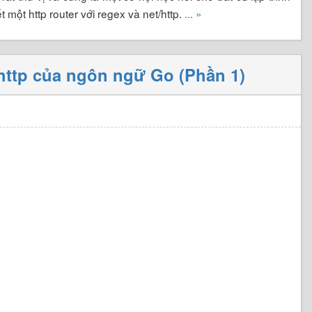
ết một http router với regex và net/http.
... »
/http của ngôn ngữ Go (Phần 1)