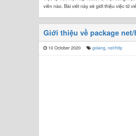
viên nào. Bài viết này sẽ giới thiệu việc tử vi
Giới thiệu về package net
10 October 2020
golang
,
net/http