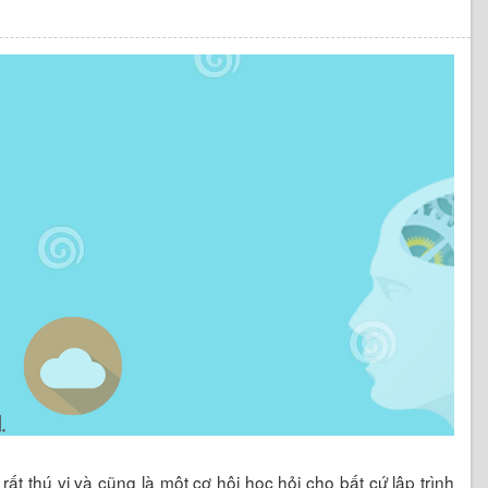
 rất thú vị và cũng là một cơ hội học hỏi cho bất cứ lập trình