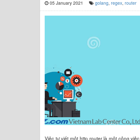
05 January 2021
golang
,
regex
,
router
Việc tự viết một http router là một công việc