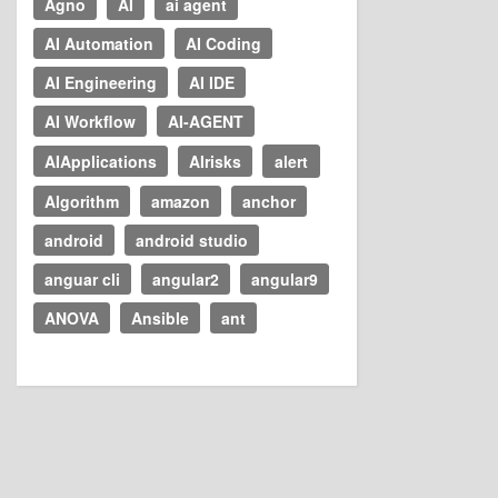
Agno
AI
ai agent
AI Automation
AI Coding
AI Engineering
AI IDE
AI Workflow
AI-AGENT
AIApplications
AIrisks
alert
Algorithm
amazon
anchor
android
android studio
anguar cli
angular2
angular9
ANOVA
Ansible
ant