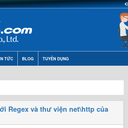
IN TỨC
BLOG
TUYỂN DỤNG
với Regex và thư viện net\http của