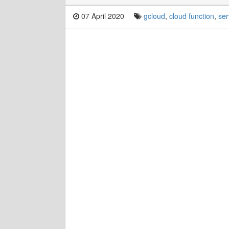
07 April 2020
gcloud
,
cloud function
,
ser