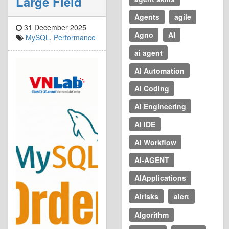
Large Field
Agents
agile
31 December 2025
Agno
AI
MySQL
,
Performance
ai agent
AI Automation
AI Coding
AI Engineering
AI IDE
AI Workflow
AI-AGENT
AIApplications
AIrisks
alert
Algorithm